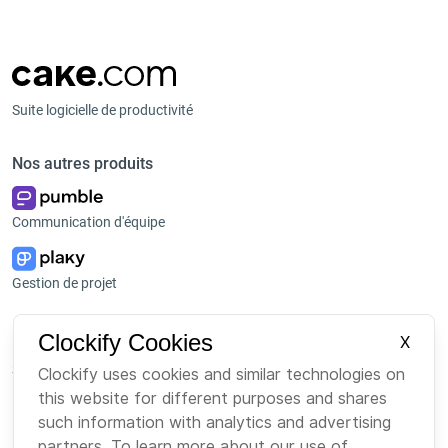
Suite logicielle de productivité
Nos autres produits
Communication d'équipe
Gestion de projet
Plateforme
Entreprise
Clockify Cookies
X
Suite
À propos de nous
Clockify uses cookies and similar technologies on
this website for different purposes and shares
Bundle
Emploi
such information with analytics and advertising
Marketplace
Marque
partners. To learn more about our use of