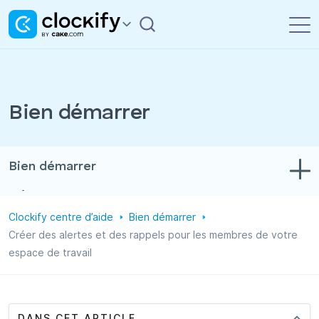
Bien démarrer
Bien démarrer
Dépannage
Clockify centre d’aide
Bien démarrer
Suivi du temps et des dépenses
Créer des alertes et des rappels pour les membres de votre
espace de travail
Rapports
Projets
Administration
DANS CET ARTICLE