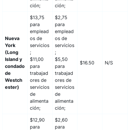
ción;
ción;
$13,75
$2,75
para
para
emplead
emplead
Nueva
os de
os de
York
servicios
servicios
(Long
;
;
Island y
$11,00
$5,50
$16.50
N/S
condado
para
para
de
trabajad
trabajad
Westch
ores de
ores de
ester)
servicios
servicios
de
de
alimenta
alimenta
ción;
ción;
$12,90
$2,60
para
para