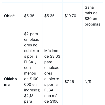
Gana
más de
Ohio*
$5.35
$5.35
$10.70
$30 en
propinas
$2 para
emplead
ores no
cubierto
Máximo
s por la
de $3,63
FLSA y
para
con
emplead
menos
ores
Oklaho
de $100
cubierto
$7.25
N/S
ma
000 en
s por la
ingresos;
FLSA
$2,13
con más
para
de $100