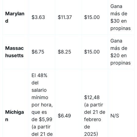
Gana
Marylan
más de
$3.63
$11.37
$15.00
d
$30 en
propinas
Gana
Massac
más de
$6.75
$8.25
$15.00
husetts
$20 en
propinas
El 48%
del
salario
mínimo
$12,48
por hora,
(a partir
Míchiga
que es
del 21 de
$6.49
N/S
n
de $5,99
febrero
(a partir
de
del 21 de
2025)