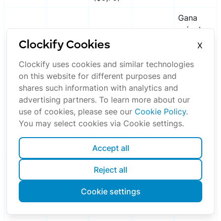
Gana
más de
$120 y
Clockify Cookies
X
trabaja
Clockify uses cookies and similar technologies
en un
on this website for different purposes and
hotel,
Vermont
$7.01
$7.01
$14.01
shares such information with analytics and
motel,
advertising partners. To learn more about our
lugar
use of cookies, please see our
Cookie Policy
.
turístico
You may select cookies via Cookie settings.
o
restaura
Accept all
nte
Recibe
Reject all
Wiscons
propinas
$2.33
$4.92
$7.25
Cookie settings
in
regularm
ente