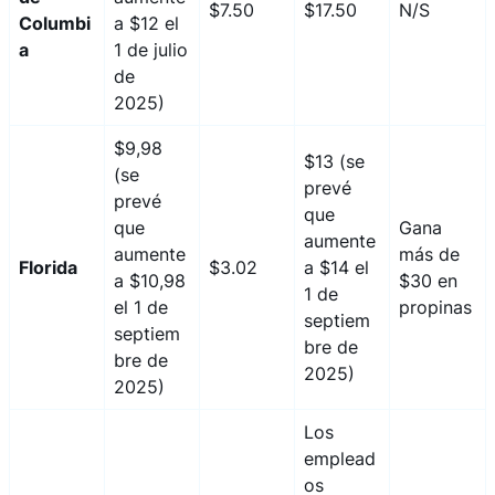
$7.50
$17.50
N/S
Columbi
a $12 el
a
1 de julio
de
2025)
$9,98
$13 (se
(se
prevé
prevé
que
que
Gana
aumente
aumente
más de
Florida
$3.02
a $14 el
a $10,98
$30 en
1 de
el 1 de
propinas
septiem
septiem
bre de
bre de
2025)
2025)
Los
emplead
os