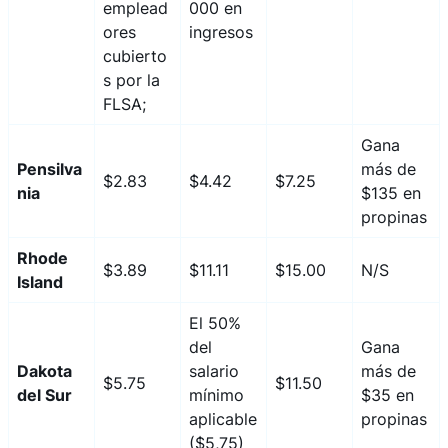
emplead
000 en
ores
ingresos
cubierto
s por la
FLSA;
Gana
Pensilva
más de
$2.83
$4.42
$7.25
nia
$135 en
propinas
Rhode
$3.89
$11.11
$15.00
N/S
Island
El 50%
del
Gana
Dakota
salario
más de
$5.75
$11.50
del Sur
mínimo
$35 en
aplicable
propinas
($5,75)