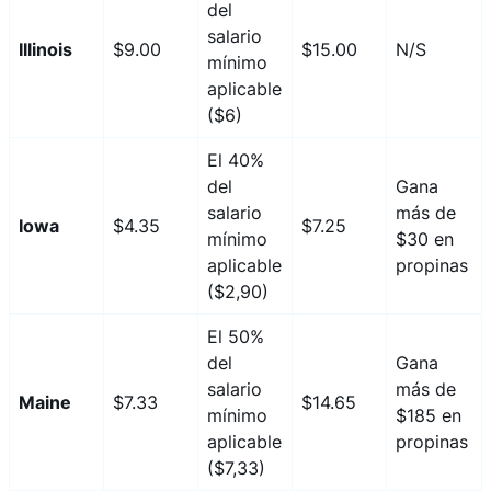
del
salario
Illinois
$9.00
$15.00
N/S
mínimo
aplicable
($6)
El 40%
del
Gana
salario
más de
Iowa
$4.35
$7.25
mínimo
$30 en
aplicable
propinas
($2,90)
El 50%
del
Gana
salario
más de
Maine
$7.33
$14.65
mínimo
$185 en
aplicable
propinas
($7,33)