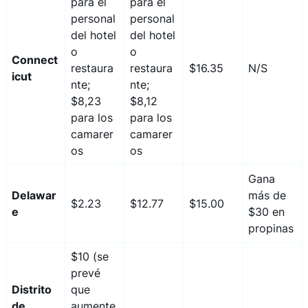
para el
para el
personal
personal
del hotel
del hotel
o
o
Connect
restaura
restaura
$16.35
N/S
icut
nte;
nte;
$8,23
$8,12
para los
para los
camarer
camarer
os
os
Gana
Delawar
más de
$2.23
$12.77
$15.00
e
$30 en
propinas
$10 (se
prevé
Distrito
que
de
aumente