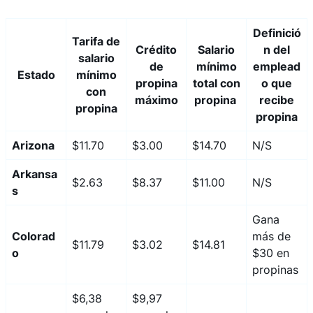
Definició
Tarifa de
Crédito
Salario
n del
salario
de
mínimo
emplead
Estado
mínimo
propina
total con
o que
con
máximo
propina
recibe
propina
propina
Arizona
$11.70
$3.00
$14.70
N/S
Arkansa
$2.63
$8.37
$11.00
N/S
s
Gana
Colorad
más de
$11.79
$3.02
$14.81
o
$30 en
propinas
$6,38
$9,97