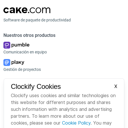
Software de paquete de productividad
Nuestros otros productos
Comunicación en equipo
Gestión de proyectos
Plataforma
Empresa
Clockify Cookies
X
Paquete
Sobre nosotros
Clockify uses cookies and similar technologies on
this website for different purposes and shares
Bundle
Carreras
such information with analytics and advertising
Mercado
Marca
partners. To learn more about our use of
cookies, please see our
Cookie Policy
. You may