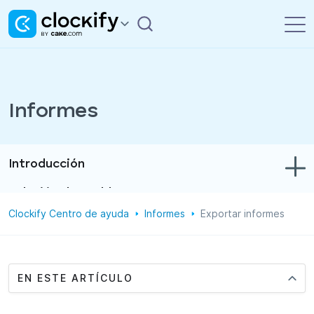
Informes
Introducción
Solución de problemas
Clockify Centro de ayuda
Informes
Exportar informes
Control de tiempo y gastos
Informes
Proyectos
EN ESTE ARTÍCULO
Administración