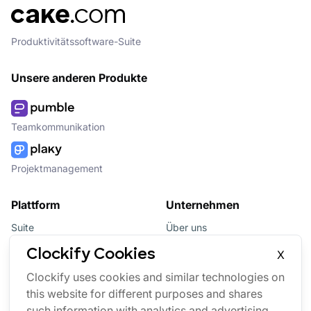
Produktivitätssoftware-Suite
Unsere anderen Produkte
Teamkommunikation
Projektmanagement
Plattform
Unternehmen
Suite
Über uns
Bundle
Affiliate
Clockify Cookies
X
Updates
Brand
Clockify uses cookies and similar technologies on
this website for different purposes and shares
Marketplace
such information with analytics and advertising