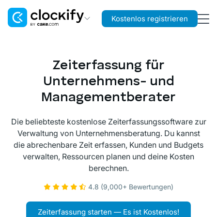
Kostenlos registrieren
Clockify
Zeit- und Kostenerfassung
Zeiterfassung für
Plaky
Unternehmens- und
Projekt- und Aufgabenmanagement
Managementberater
Pumble
Teamkommunikation and Zusammenarbeit
Die beliebteste kostenlose Zeiterfassungssoftware zur
Verwaltung von Unternehmensberatung. Du kannst
die abrechenbare Zeit erfassen, Kunden und Budgets
verwalten, Ressourcen planen und deine Kosten
berechnen.
4.8 (9,000+ Bewertungen)
Zeiterfassung starten — Es ist Kostenlos!