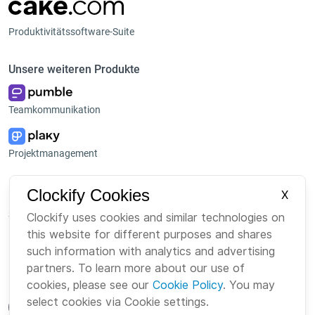
Produktivitätssoftware-Suite
Unsere weiteren Produkte
Teamkommunikation
Projektmanagement
Plattform
Unternehmen
Clockify Cookies
X
Suite
Über uns
Clockify uses cookies and similar technologies on
this website for different purposes and shares
Bundle
Karriere
such information with analytics and advertising
Marketplace
Brand
partners. To learn more about our use of
cookies, please see our
Cookie Policy
. You may
select cookies via Cookie settings.