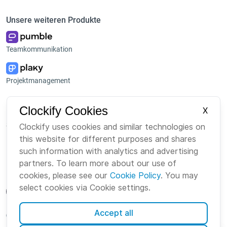
Unsere weiteren Produkte
Teamkommunikation
Projektmanagement
Plattform
Unternehmen
Clockify Cookies
X
Suite
Über uns
Clockify uses cookies and similar technologies on
this website for different purposes and shares
Bundle
Karriere
such information with analytics and advertising
Marketplace
Brand
partners. To learn more about our use of
cookies, please see our
Cookie Policy
. You may
select cookies via Cookie settings.
Accept all
German