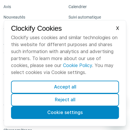
Avis
Calendrier
Nouveautés
Suivi automatique
Clockify Cookies
API
Taux
X
Clockify uses cookies and similar technologies on
Projets
Abonnements
this website for different purposes and shares
Activité
such information with analytics and advertising
Gratuit
partners. To learn more about our use of
Localisation
Basic
cookies, please see our
Cookie Policy
. You may
Planification
select cookies via Cookie settings.
Standard
Congés
Pro
Accept all
Approbation
Enterprise
Reject all
Équipe
Consulter les tarifs
Dépenses
Cookie settings
Cas d'usages
Facturation