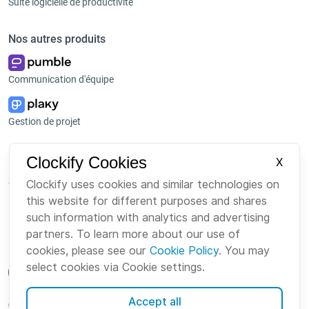
Suite logicielle de productivité
Nos autres produits
Communication d'équipe
Gestion de projet
Plateforme
Entreprise
Clockify Cookies
X
Suite
À propos de nous
Clockify uses cookies and similar technologies on
this website for different purposes and shares
Bundle
Emploi
such information with analytics and advertising
Marketplace
Marque
partners. To learn more about our use of
cookies, please see our
Cookie Policy
. You may
select cookies via Cookie settings.
Accept all
French