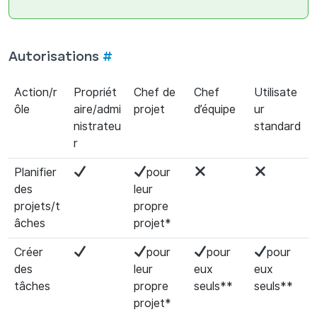
Autorisations
#
Action/r
Propriét
Chef de
Chef
Utilisate
ôle
aire/admi
projet
d’équipe
ur
nistrateu
standard
r
Planifier
pour
des
leur
projets/t
propre
âches
projet*
Créer
pour
pour
pour
des
leur
eux
eux
tâches
propre
seuls**
seuls**
projet*