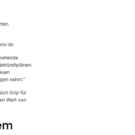
zten
ns ist:
rbeitende
ektzeitplänen.
nauen
ngen nahm.”
ich Grip für
den Wert von
rem