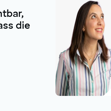
htbar,
ass die