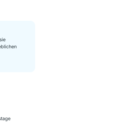
sie
eblichen
stage