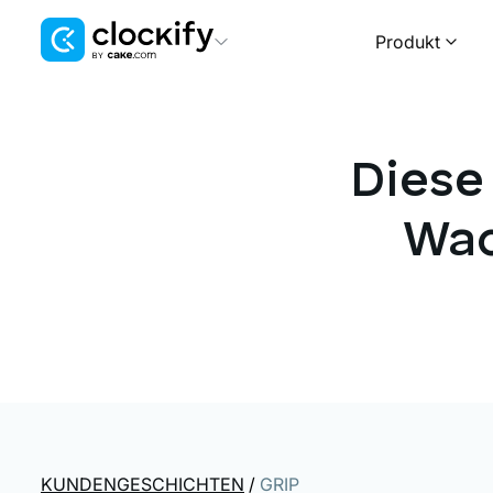
Produkt
Clockify
Zeit- und Kostenerfassung
Diese
Plaky
Projekt- und Aufgabenmanagement
Wac
Pumble
Teamkommunikation and Zusammenarbeit
KUNDENGESCHICHTEN
/
GRIP