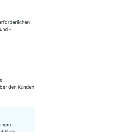
erforderlichen
und -
te
über den Kunden
einem
abläufe