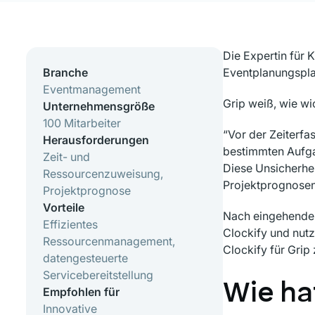
Die Expertin für
Branche
Eventplanungsplat
Eventmanagement
Grip weiß, wie wi
Unternehmensgröße
100 Mitarbeiter
“Vor der Zeiterfas
Herausforderungen
bestimmten Aufga
Zeit- und
Diese Unsicherhei
Ressourcenzuweisung,
Projektprognosen 
Projektprognose
Vorteile
Nach eingehender
Effizientes
Clockify und nutz
Ressourcenmanagement,
Clockify für Grip
datengesteuerte
Servicebereitstellung
Wie ha
Empfohlen für
Innovative