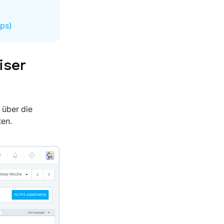
pps)
iser
 über die
ten.