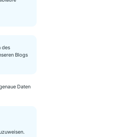
n des
nseren Blogs
, genaue Daten
zuzuweisen.