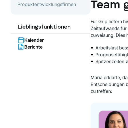
Team g
Produktentwicklungsfirmen
Für Grip liefern 
Lieblingsfunktionen
Zeitaufwands für
zuweisung. Dies hi
Kalender
Berichte
Arbeitslast bes
Prognosefähig
Spitzenzeiten
z
Maria erklärte, da
Entscheidungen b
zu treffen: