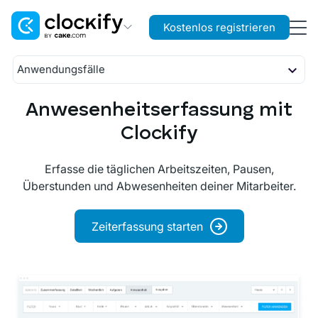
Kostenlos registrieren
Clockify
Anwendungsfälle
Zeit- und Kostenerfassung
Zeiterfassung
Budgetierung
Anwesenheitserfassung mit
Plaky
Planung
Projekt- und Aufgabenmanagement
Clockify
Anwesenheit
Berichterstellung
Pumble
Erfasse die täglichen Arbeitszeiten, Pausen,
Gehaltsabrechnung
Teamkommunikation and Zusammenarbeit
Überstunden und Abwesenheiten deiner Mitarbeiter.
Zeiterfassung starten