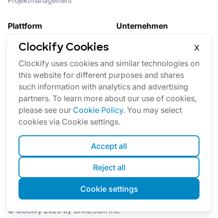
Projektmanagement
Plattform
Unternehmen
Suite
Über uns
Clockify Cookies
X
Bundle
Affiliate
Clockify uses cookies and similar technologies on
Updates
Brand
this website for different purposes and shares
such information with analytics and advertising
Marketplace
partners. To learn more about our use of cookies,
please see our
Cookie Policy
. You may select
cookies via Cookie settings.
Accept all
Reject all
English
Cookie settings
Cookies
Nutzungsbedingungen
Datenschutz
Sicherheit
Sitemap
© Clockify
2026
by CAKE.com Inc.