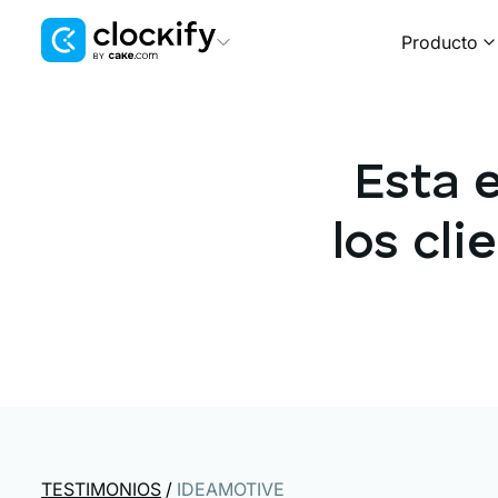
Producto
Clockify
Control de tiempo
Esta 
Plaky
Gestión de proyectos
los cli
Pumble
Comunicación en equipo
TESTIMONIOS
/
IDEAMOTIVE