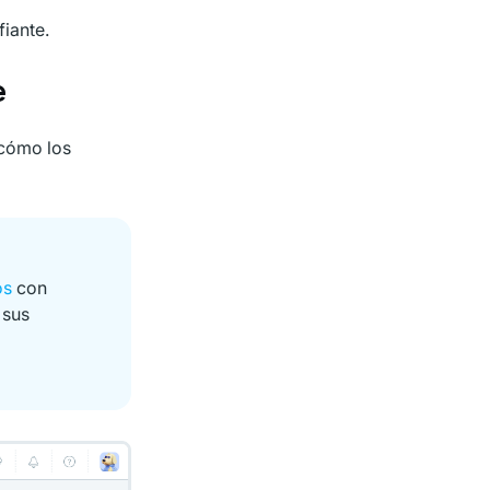
iante.
e
 cómo los
os
con
 sus