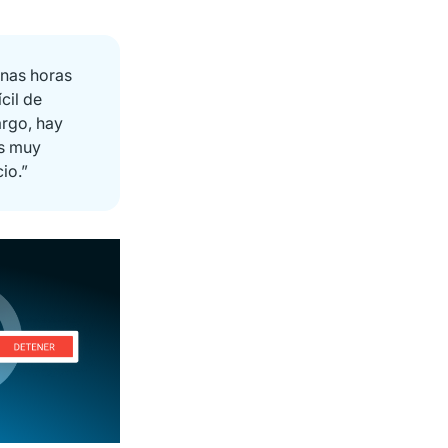
unas horas
cil de
argo, hay
es muy
io.”