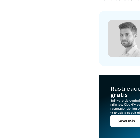
Rastreado
gratis
Software de control
millones. Clockify e
rastreador de tiempo
te ayuda a seguir e
Saber más