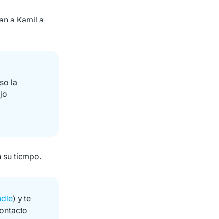
an a Kamil a
so la
ajo
n su tiempo.
dle
) y te
contacto