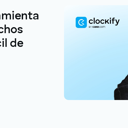
amienta
chos
il de