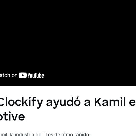
lockify ayudó a Kamil e
tive
l, la industria de TI es de ritmo rápido: