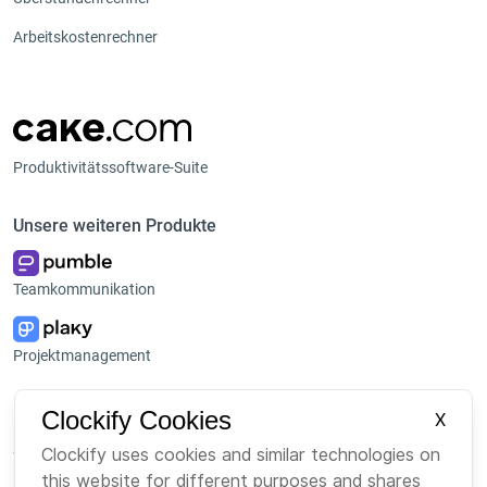
Arbeitskostenrechner
Produktivitätssoftware-Suite
Unsere weiteren Produkte
Teamkommunikation
Projektmanagement
Plattform
Unternehmen
Clockify Cookies
X
Suite
Über uns
Clockify uses cookies and similar technologies on
this website for different purposes and shares