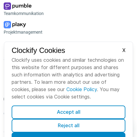
Teamkommunikation
Projektmanagement
Plattform
Unternehmen
Clockify Cookies
X
Suite
Über uns
Clockify uses cookies and similar technologies on
this website for different purposes and shares
Bundle
Karriere
such information with analytics and advertising
Marketplace
Brand
partners. To learn more about our use of
cookies, please see our
Cookie Policy
. You may
select cookies via Cookie settings.
Accept all
German
Reject all
Cookies
Nutzungsbedingungen
Datenschutz
Sicherheit
Sitemap