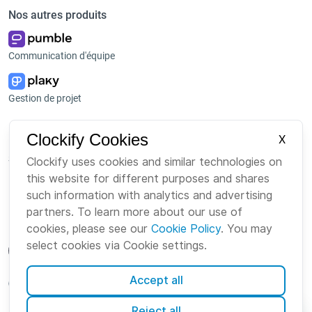
Nos autres produits
Communication d'équipe
Gestion de projet
Plateforme
Entreprise
Clockify Cookies
X
Suite
À propos de nous
Clockify uses cookies and similar technologies on
this website for different purposes and shares
Bundle
Emploi
such information with analytics and advertising
Marketplace
Marque
partners. To learn more about our use of
cookies, please see our
Cookie Policy
. You may
select cookies via Cookie settings.
Accept all
French
Reject all