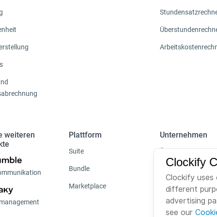
g
Stundensatzrechn
nheit
Überstundenrechn
erstellung
Arbeitskostenrech
s
und
sabrechnung
e weiteren
Plattform
Unternehmen
kte
Suite
Über uns
Clockify 
Bundle
Karriere
ommunikation
Clockify uses 
Marketplace
Brand
different pur
advertising p
tmanagement
see our
Cooki