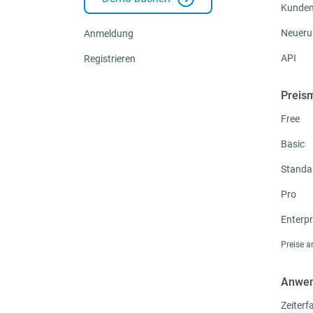
Kunden
Neueru
Anmeldung
API
Registrieren
Preis
Free
Basic
Standa
Pro
Enterpr
Preise 
Anwen
Zeiter