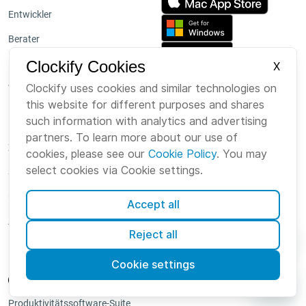
Entwickler
Berater
Clockify Cookies
Buchführer
X
Clockify uses cookies and similar technologies on
Weitere Branchen
this website for different purposes and shares
such information with analytics and advertising
Rechner
partners. To learn more about our use of
Zeitkartenrechner
cookies, please see our
Cookie Policy
. You may
select cookies via Cookie settings.
Stundensatzrechner
Überstundenrechner
Accept all
Arbeitskostenrechner
Reject all
Cookie settings
Produktivitätssoftware-Suite