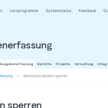
en
Lernprogramme
Systemstatus
Feedback
Gu
enerfassung
 Ausgabenerfassung
Berichte
Projekte
Verwaltung
Integ
rfassung
Arbeitszeittabellen sperren
en sperren