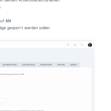
n deinem Arbeitsbereichsnamen
s
uf
AN
äge gesperrt werden sollen