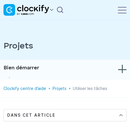
Projets
Bien démarrer
Dépannage
Clockify centre d’aide
Projets
Utiliser les tâches
Suivi du temps et des dépenses
Rapports
Projets
DANS CET ARTICLE
Administration