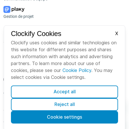
Gestion de projet
Plateforme
Entreprise
Clockify Cookies
X
Suite
À propos de nous
Clockify uses cookies and similar technologies on
this website for different purposes and shares
Bundle
Emploi
such information with analytics and advertising
Marketplace
Marque
partners. To learn more about our use of
cookies, please see our
Cookie Policy
. You may
select cookies via Cookie settings.
Accept all
French
Reject all
Cookies
Conditions
Confidentialité
Sécurité
Plan du site
Cookie settings
© Clockify
2026 by CAKE.com Inc.