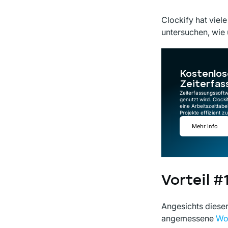
Clockify hat viel
untersuchen, wie
Kostenlos
Zeiterfas
Zeiterfassungssoftw
genutzt wird. Clocki
eine Arbeitszeittabel
Projekte effizient 
Mehr Info
Vorteil #
Angesichts dieser
angemessene
Wo