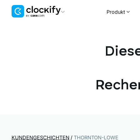
Produkt
Clockify
Zeit- und Kostenerfassung
Dies
Plaky
Projekt- und Aufgabenmanagement
Pumble
Teamkommunikation and Zusammenarbeit
Rechen
KUNDENGESCHICHTEN
/
THORNTON-LOWE