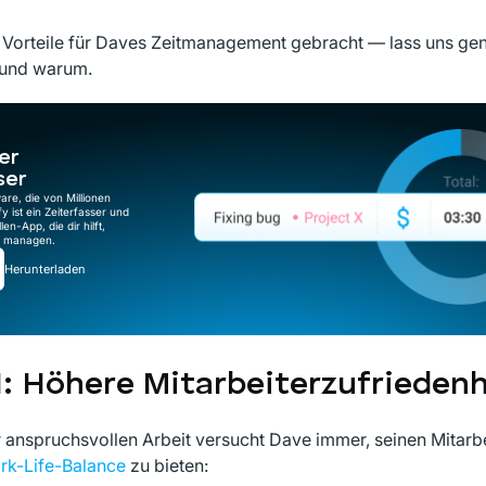
e Vorteile für Daves Zeitmanagement gebracht — lass uns ge
 und warum.
er
ser
are, die von Millionen
fy ist ein Zeiterfasser und
len-App, die dir hilft,
zu managen.
Herunterladen
1: Höhere Mitarbeiterzufriedenh
 anspruchsvollen Arbeit versucht Dave immer, seinen Mitarb
rk-Life-Balance
zu bieten: