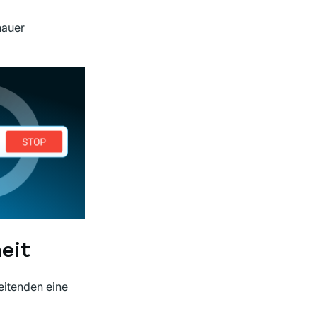
nauer
eit
eitenden eine