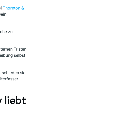
ei
Thornton &
Sein
sche zu
ternen Fristen,
eibung selbst
ntschieden sie
iterfasser
 liebt