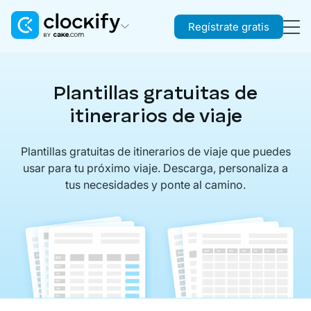
Regístrate gratis
Clockify
Control de tiempo
Plantillas gratuitas de
Plaky
itinerarios de viaje
Gestión de proyectos
Plantillas gratuitas de itinerarios de viaje que puedes
Pumble
usar para tu próximo viaje. Descarga, personaliza a
Comunicación en equipo
tus necesidades y ponte al camino.