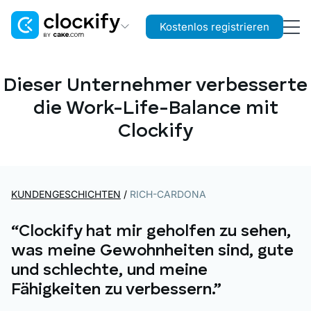
Kostenlos registrieren
Clockify
Zeit- und Kostenerfassung
Dieser Unternehmer verbesserte
die Work-Life-Balance mit
Plaky
Projekt- und Aufgabenmanagement
Clockify
Pumble
Teamkommunikation and Zusammenarbeit
KUNDENGESCHICHTEN
/
RICH-CARDONA
“Clockify hat mir geholfen zu sehen,
was meine Gewohnheiten sind, gute
und schlechte, und meine
Fähigkeiten zu verbessern.”