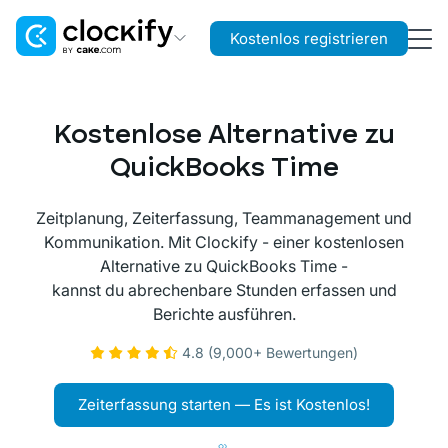
Kostenlos registrieren
Clockify
Zeit- und Kostenerfassung
Kostenlose Alternative zu
Plaky
QuickBooks Time
Projekt- und Aufgabenmanagement
Zeitplanung, Zeiterfassung, Teammanagement und
Pumble
Kommunikation. Mit Clockify - einer kostenlosen
Teamkommunikation and Zusammenarbeit
Alternative zu QuickBooks Time -
kannst du abrechenbare Stunden erfassen und
Berichte ausführen.
4.8 (9,000+ Bewertungen)
Zeiterfassung starten — Es ist Kostenlos!