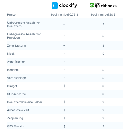
Preise
beginnen bei 0.79 $
beginnen bei 20 $
Unbegrenzte Anzahl von
✓
$
Benutzern
Unbegrenzte Anzahl von
✓
$
Projekten
Zeiterfassung
✓
$
Kiosk
✓
$
Auto-Tracker
✓
Berichte
✓
$
Voranschläge
✓
$
Budget
$
$
Stundensätze
✓
$
Benutzerdefinierte Felder
$
$
Arbeitsfreie Zeit
$
$
Zeitplanung
$
$
GPS-Tracking
$
$