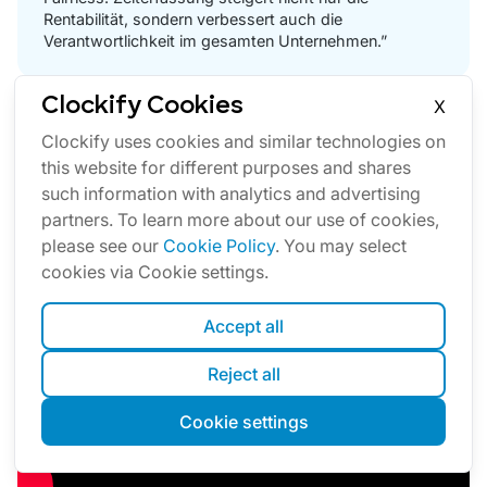
Rentabilität, sondern verbessert auch die
Verantwortlichkeit im gesamten Unternehmen.”
Clockify Cookies
X
Indem Kunden klare Zeitdaten erhalten, wird der Wert der
Clockify uses cookies and similar technologies on
erbrachten Dienstleistungen verständlich und
this website for different purposes and shares
nachvollziehbar. Auf diese Weise lassen sich
such information with analytics and advertising
Abrechnungsstreitigkeiten vermeiden und eine höhere
partners. To learn more about our use of cookies,
Kundenzufriedenheit erreichen.
please see our
Cookie Policy
. You may select
cookies via Cookie settings.
Accept all
Reject all
Cookie settings