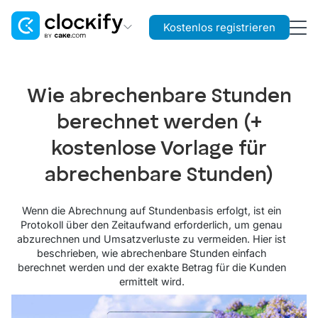
Kostenlos registrieren
Clockify
Zeit- und Kostenerfassung
Wie abrechenbare Stunden
Plaky
berechnet werden (+
Projekt- und Aufgabenmanagement
kostenlose Vorlage für
Pumble
abrechenbare Stunden)
Teamkommunikation and Zusammenarbeit
Wenn die Abrechnung auf Stundenbasis erfolgt, ist ein
Protokoll über den Zeitaufwand erforderlich, um genau
abzurechnen und Umsatzverluste zu vermeiden. Hier ist
beschrieben, wie abrechenbare Stunden einfach
berechnet werden und der exakte Betrag für die Kunden
ermittelt wird.