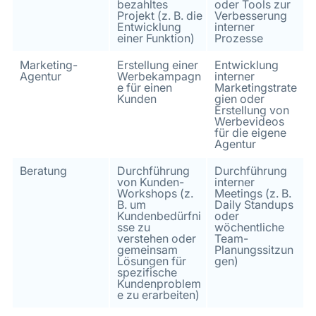
bezahltes
oder Tools zur
Projekt (z. B. die
Verbesserung
Entwicklung
interner
einer Funktion)
Prozesse
Marketing-
Erstellung einer
Entwicklung
Agentur
Werbekampagn
interner
e für einen
Marketingstrate
Kunden
gien oder
Erstellung von
Werbevideos
für die eigene
Agentur
Beratung
Durchführung
Durchführung
von Kunden-
interner
Workshops (z.
Meetings (z. B.
B. um
Daily Standups
Kundenbedürfni
oder
sse zu
wöchentliche
verstehen oder
Team-
gemeinsam
Planungssitzun
Lösungen für
gen)
spezifische
Kundenproblem
e zu erarbeiten)