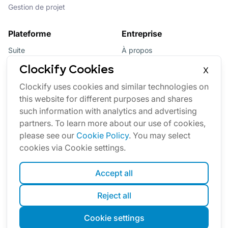
Gestion de projet
Plateforme
Entreprise
Suite
À propos
Bundle
Affiliation
Clockify Cookies
X
Mises à jour
Marque
Clockify uses cookies and similar technologies on
this website for different purposes and shares
Marketplace
such information with analytics and advertising
partners. To learn more about our use of cookies,
please see our
Cookie Policy
. You may select
cookies via Cookie settings.
Accept all
Français
Reject all
Cookies
Conditions
Confidentialité
Sécurité
Plan du site
Cookie settings
© Clockify
2026
by CAKE.com Inc.