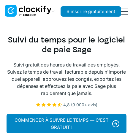
S’inscrire gratuitement
Clockify
Suivi du temps
Suivi du temps pour le logiciel
Plaky
de paie Sage
Gestion de projet
Suivi gratuit des heures de travail des employés.
Pumble
Suivez le temps de travail facturable depuis n'importe
Communication d’équipe
quel appareil, approuvez les congés, exportez les
dépenses et effectuez la paie avec Sage plus
rapidement que jamais.
4,8 (9 000+ avis)
COMMENCER À SUIVRE LE TEMPS — C’EST
GRATUIT !