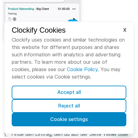
Clockify Cookies
X
Clockify uses cookies and similar technologies on
this website for different purposes and shares
such information with analytics and advertising
partners. To learn more about our use of
Einträge teilen
#
cookies, please see our
Cookie Policy
. You may
select cookies via Cookie settings.
Die Funktion ist für alle Benutzer in allen
kostenpflichtigen Abonnementspläne nund
Accept all
in der kostenlosen Testversion verfügbar.
Reject all
Teile einen Zeit- oder Pauseneintrag auf den Seiten
Cookie settings
Timer
oder
Kalender
in kleinere Segmente.
Finde den Eintrag, den du auf der Seite
Timer
oder