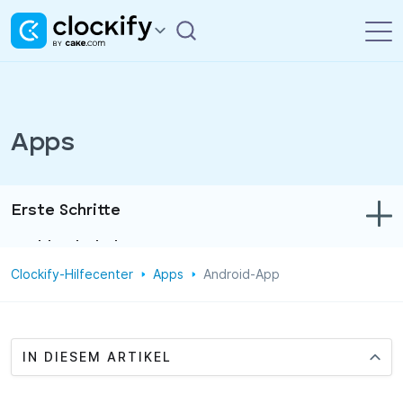
Apps
Erste Schritte
Problembehebung
Clockify-Hilfecenter
Apps
Android-App
Zeit- und Ausgabenerfassung
Berichte
Projekte
IN DIESEM ARTIKEL
Verwaltung