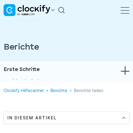
Berichte
Erste Schritte
Problembehebung
Clockify-Hilfecenter
Berichte
Berichte teilen
Zeit- und Ausgabenerfassung
Berichte
Projekte
IN DIESEM ARTIKEL
Verwaltung